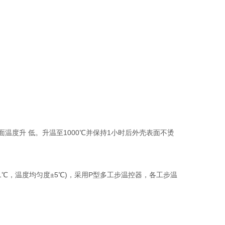
度升 低。升温至1000℃并保持1小时后外壳表面不烫
，温度均匀度±5℃)，采用P型多工步温控器，各工步温