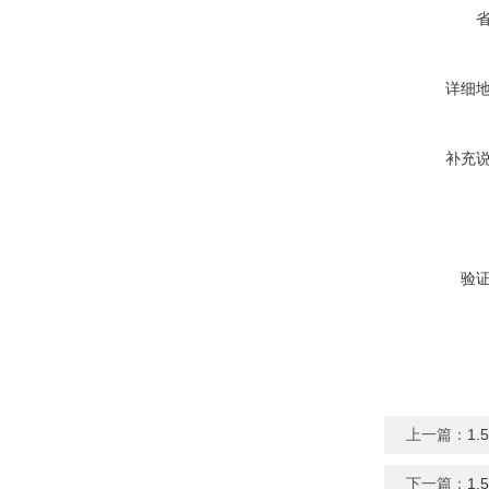
详细
补充
验
上一篇：
1
下一篇：
1.