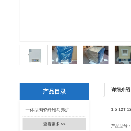
详细介绍
产品目录
1.5-12T
一体型陶瓷纤维马弗炉
查看更多 >>
产品型号：1.