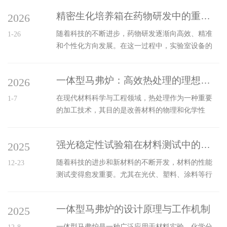
箱的箱体通常采用优质不锈钢或铝合金材料制成，
用于化学分析、材料测试和金属冶炼等领域。近年
内壁进行高反射率处理，以保证光线均匀分布。箱
精密生化培养箱在药物研发中的重要性
2026
来，随着环境保护和能源利用效率的要求不断提
体结构需具备良好的密封性，避免外界环境...
高，其节能设计与环保性能逐渐成为研究的热点。
随着科技的不断进步，药物研发逐渐向高效、精准
1-26
本文将详细探讨一体型马弗炉在节能与环保方面的
和个性化方向发展。在这一过程中，实验室设备的
设计理念和技术特点。一、节能设计1.高效隔热材料
选择和使用显得尤为重要。其中，精密生化培养箱
的应用核心节能设计之一是使用高效的隔热材料。
作为关键的实验设备，广泛应用于细胞培养、微生
传统马弗炉通常采用较为厚重的隔热层，这虽然能
一体型马弗炉：高效热处理的理想选择
2026
物研究以及药物筛选等多个领域。其在药物研发中
提供较好的热隔离效果，但也容易导致能源...
的重要性不仅体现在提供可靠的实验环境，更在于
在现代材料科学与工程领域，热处理作为一种重要
1-7
促进科研成果的转化与应用。一、基本功能精密生
的加工技术，其目的是改善材料的物理和化学性
化培养箱是一种专门用于控制温度、湿度和气体成
能，以满足特定应用的需求。随着科技的不断进
分(如二氧化碳、氧气等)的实验室设备。它能够为细
步，一体型马弗炉作为一种新型的热处理设备，正
胞和微生物提供一个理想的生长环境，以支持各种
强光稳定性试验箱在材料测试中的应用
2025
逐渐成为许多工业领域中的理想选择。本文将从其
生物学实验。具体功能包括：1、温度控...
工作原理、优势、应用以及未来发展方向等方面进
随着科技的进步和新材料的不断开发，材料的性能
12-23
行深入探讨。一、什么是一体型马弗炉？一体型马
测试变得愈发重要。尤其在光伏、塑料、涂料等行
弗炉是一种集成化的热处理设备，通常由炉体、加
业，材料在强光照射下的稳定性直接影响其使用寿
热元件、控制系统和隔热层组成。其设计旨在实现
命和性能表现。强光稳定性试验箱作为一种专用设
高效、均匀的加热，使得材料在热处理过程中能够
一体型马弗炉的设计原理与工作机制
2025
备，能够模拟高强度的紫外线和可见光照射，为材
获得一致的温度分布和良好的热稳定性。这种炉型...
料的耐光性测试提供了可靠的实验环境。一、基本
一体型马弗炉是一种广泛应用于材料实验、化学分