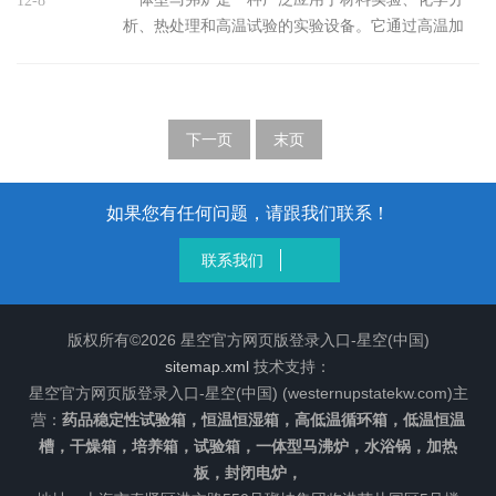
12-8
结构强光稳定性试验箱主要由光源系统、温控系
析、热处理和高温试验的实验设备。它通过高温加
统、湿度控制系统、样品架和控制系统等组成。其
热实现样品的热处理、烧结、熔化等实验目的。其
核心功能是模拟高强度光照条件，使测试材料在一
设计原理和工作机制不仅要满足高效、精确和稳定
定时间内暴露于特定的光照、温度和湿度环境中，
的加热要求，还要考虑安全性和能源利用效率。以
从而评估材料的光稳定性。1、光源系统：光源...
下是关于其设计原理与工作机制的详细阐述。一、
下一页
末页
设计原理一体型马弗炉的核心设计原则是通过电阻
加热实现高温环境的精确控制。在设计过程中，主
要考虑以下几个方面：(1)加热元件的选择与布局加
如果您有任何问题，请跟我们联系！
热元件通常采用高温电阻丝或碳化硅、石英管等高
联系我们
温耐材。电阻丝在通电后会因电流通过产...
版权所有©2026 星空官方网页版登录入口-星空(中国)
sitemap.xml
技术支持：
星空官方网页版登录入口-星空(中国) (westernupstatekw.com)主
营：
药品稳定性试验箱，恒温恒湿箱，高低温循环箱，低温恒温
槽，干燥箱，培养箱，试验箱，一体型马沸炉，水浴锅，加热
板，封闭电炉，