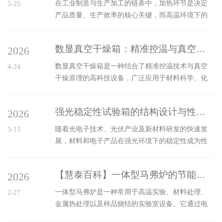
在工业制造与生产加工的链条中，加热环节是决定
5-25
产品质量、生产效率的核心关键，而高温环境下的
精准控温能力，更是破解复杂工业加热难题的核心
密码。耐高温加热板凭借精准控温与抗高温的双重
数显真空干燥箱：精准控温与真空技术的融合
2026
优势，精准适配各类严苛工业加热需求，成为推动
工业加热提质增效的核心装备，为产业高质量发展
数显真空干燥箱是一种结合了精准控温技术与真空
4-24
注入强劲动能。工业加热场景的复杂性，对加热设
干燥原理的高科技设备，广泛应用于材料科学、化
备提出了高要求。化工反应需要恒定高温维持反应
学分析、生物医学等领域。相较于传统的干燥箱，
活性，电子制造依赖精准温控保障元器件性能，金
它具有更加精确的温度控制和更高效的水分去除能
属加工需高温环境实现材料成型，这些场景不仅要
强光稳定性试验箱的结构设计与性能分析
2026
力，能够满足对物料干燥过程的严格要求。在数显
求设备能承受长期高温考验，更要求温度控制...
真空干燥箱中，精准控温是其核心功能之一。通过
随着光电子技术、光伏产业及新材料研发的快速发
3-13
先进的温度控制系统，该设备能够实现对工作室内
展，材料和电子产品在强光环境下的稳定性成为性
部温度的实时监测和调节。数字显示器不仅使操作
能测试的重要指标。为了在实验室条件下模拟太阳
界面更加友好，而且可以清晰地显示当前温度与设
光或高强度人工光源对样品的长期照射，强光稳定
定温度之间的差异，确保用户随时掌握干燥过程的
【慧泰百科】一体型马弗炉的节能设计与环保性能
2026
性试验箱应运而生。该设备不仅可以模拟高强度光
动态变化。这种精准的温度控制有助于防止样...
照环境，还能够提供可控的温湿度条件，广泛应用
一体型马弗炉是一种常用于高温实验、材料处理、
2-27
于光伏组件、涂料、塑料、橡胶及电子器件的性能
金属热处理以及样品烧结的实验室设备。它通过电
测试。一、结构设计1、箱体结构：强光稳定性试验
热元件将炉内空间加热到所需的高温环境，广泛应