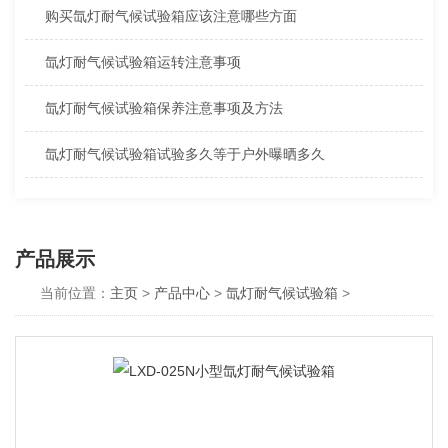
购买氙灯耐气候试验箱应该注意哪些方面
氙灯耐气候试验箱运转注意事项
氙灯耐气候试验箱保养注意事项及方法
氙灯耐气候试验箱试验多久等于户外曝晒多久
产品展示
当前位置：
主页
>
产品中心
>
氙灯耐气候试验箱
>